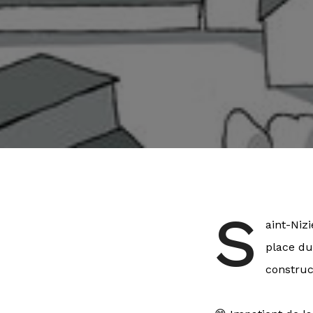
S
aint-Niz
place du
construc