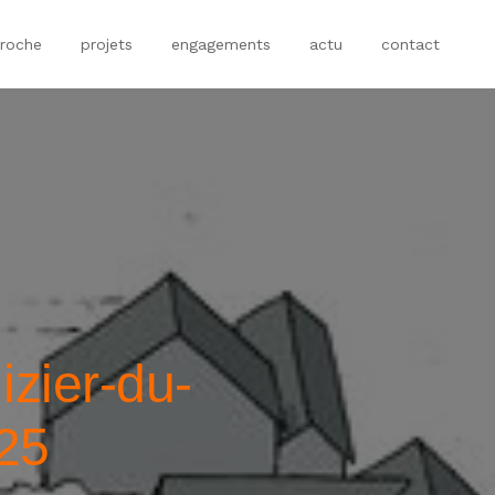
roche
projets
engagements
actu
contact
izier-du-
25