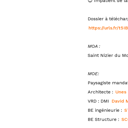
😊 Impatient de la
Dossier à télécharg
https://urls.fr/t5
MOA :
Saint Nizier du M
MOE:
Paysagiste mandat
Architecte :
Unes 
VRD : DMI
David M
BE ingénieurie :
S
BE Structure :
SC