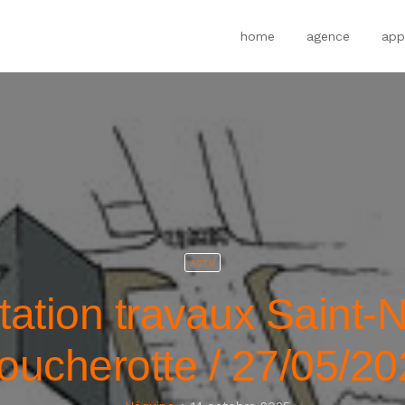
home
agence
app
ACTU
tation travaux Saint-N
oucherotte / 27/05/20