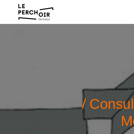
/ Consul
M