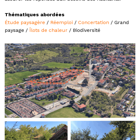
Thématiques abordées
Étude paysagère
/
Réemploi
/
Concertation
/ Grand
paysage /
Îlots de chaleur
/ Biodiversité