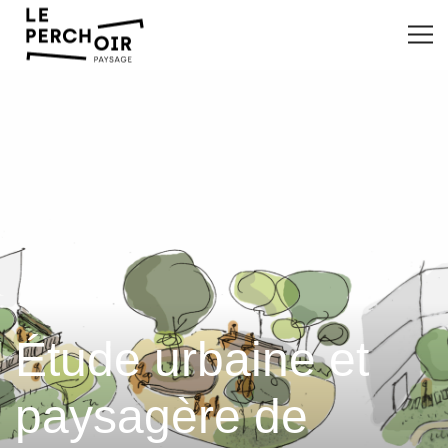
Étude urbaine et
paysagère de