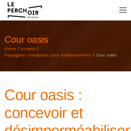
Cour oasis
Home
projets
Paysagiste concepteur pour établissements
Cour oasis
Cour oasis :
concevoir et
désimperméabiliser