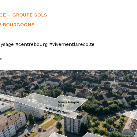
CE – GROUPE SOLS
F BOURGOGNE
ysage
#centrebourg
#vivementlarecolte
In