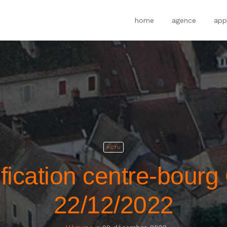
home
agence
app
ACTU
ification centre-bourg
22/12/2022