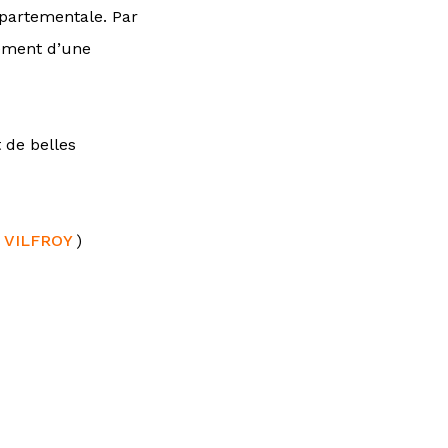
départementale. Par
pement d’une
 de belles
e VILFROY
)