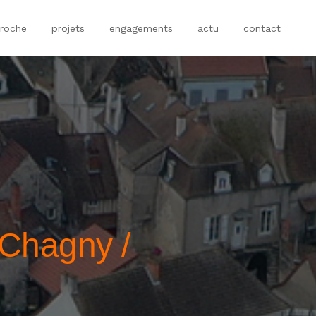
roche
projets
engagements
actu
contact
 Chagny /