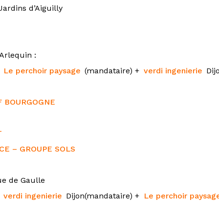
Jardins d’Aiguilly
Arlequin :
:
Le perchoir paysage
(mandataire) +
verdi ingenierie
Dij
F BOURGOGNE
T
CE – GROUPE SOLS
ue de Gaulle
:
verdi ingenierie
Dijon(mandataire) +
Le perchoir paysag