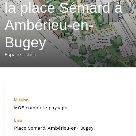
la place Sémard à
Ambérieu-en-
Bugey
Espace public
Mission
MOE complète paysage
Lieu
Place Sémard, Ambérieu-en- Bugey